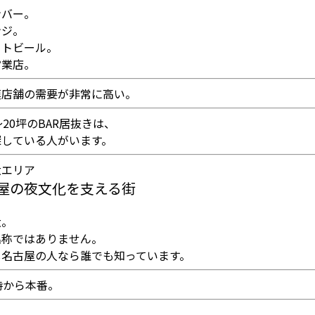
ンバー。
ンジ。
フトビール。
営業店。
模店舗の需要が非常に高い。
〜20坪のBAR居抜きは、
探している人がいます。
大エリア
屋の夜文化を支える街
大。
名称ではありません。
し名古屋の人なら誰でも知っています。
時から本番。