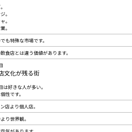
ブ。
ンジ。
シャ。
営業。
中でも特殊な市場です。
の飲食店とは違う価値があります。
目
店文化が残る街
丁目は好きな人が多い。
は個性です。
ーン店より個人店。
力より世界観。
な空気があります。