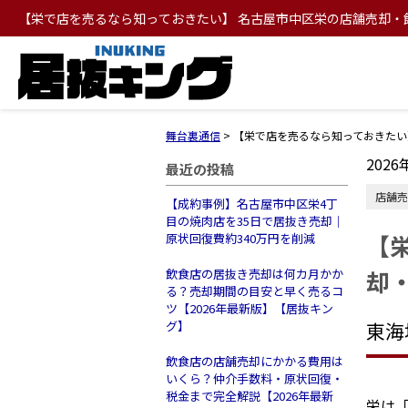
【栄で店を売るなら知っておきたい】 名古屋市中区栄の店舗売却・
舞台裏通信
>
【栄で店を売るなら知っておきたい
2026
最近の投稿
店舗売
【成約事例】名古屋市中区栄4丁
目の焼肉店を35日で居抜き売却｜
【
原状回復費約340万円を削減
却
飲食店の居抜き売却は何カ月かか
る？売却期間の目安と早く売るコ
ツ【2026年最新版】【居抜キン
グ】
東海
飲食店の店舗売却にかかる費用は
いくら？仲介手数料・原状回復・
税金まで完全解説【2026年最新
栄は