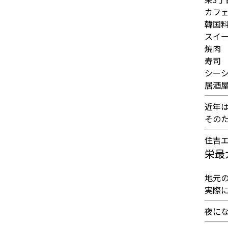
カフ
韓国
スイ
焼肉
寿司
シー
居酒
近年は
その
住吉
栄最
地元
実際
夜に