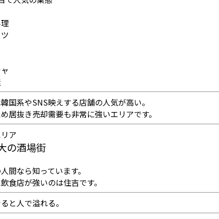
ェ
料理
ーツ
シャ
屋
韓国系やSNS映えする店舗の人気が高い。
ため居抜き売却需要も非常に強いエリアです。
エリア
大の酒場街
の人間なら知っています。
に飲食店が強いのは住吉です。
なると人で溢れる。