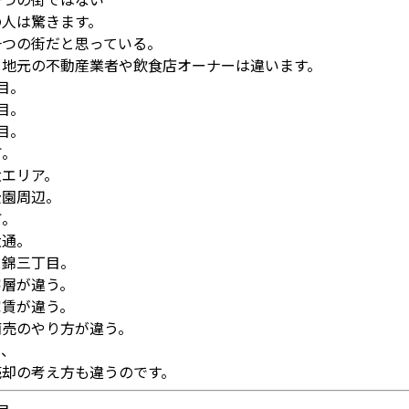
の人は驚きます。
一つの街だと思っている。
し地元の不動産業者や飲食店オーナーは違います。
目。
目。
目。
町。
大エリア。
公園周辺。
町。
大通。
て錦三丁目。
客層が違う。
家賃が違う。
商売のやり方が違う。
り、
売却の考え方も違うのです。