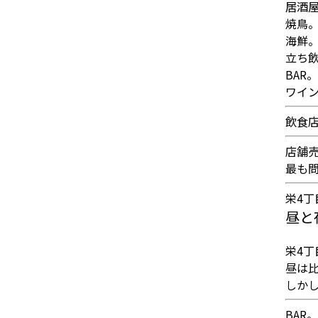
居酒
焼鳥
海鮮
立ち
BAR。
ワイ
飲食
店舗
最も
栄4丁
昼と
栄4丁
昼は
しか
BAR。