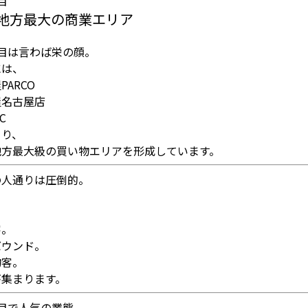
目
地方最大の商業エリア
丁目は言わば栄の顔。
には、
PARCO
屋名古屋店
C
まり、
地方最大級の買い物エリアを形成しています。
の人通りは圧倒的。
。
。
客。
バウンド。
物客。
が集まります。
目で人気の業態