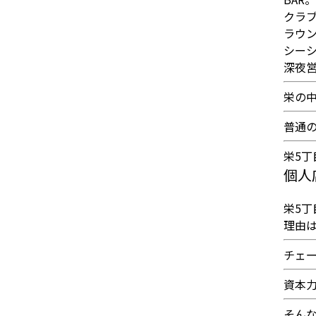
クラ
ラウ
シー
深夜
栄の
普通
栄5丁
個人
栄5
理由
チェ
資本
そん