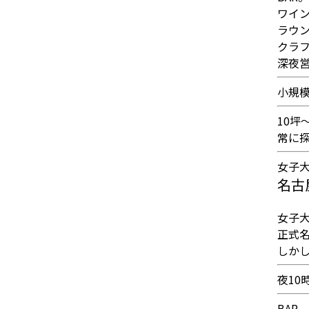
ワイ
ラウ
クラ
深夜
小規
10坪
常に
女子
名古
女子
正式
しか
夜10
BAR。