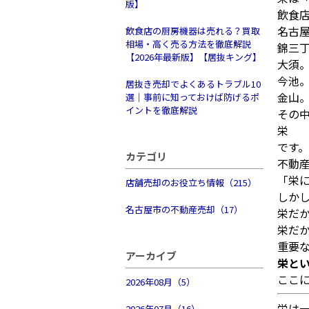
版】
飲食
名古
飲食店の厨房機器は売れる？買取
相場・高く売る方法を徹底解説
錦三
【2026年最新版】【居抜キング】
大須
今池
居抜き売却でよくあるトラブル10
金山
選｜事前に知っておけば防げるポ
イントを徹底解説
その
栄
です。
カテゴリ
不動
「栄
店舗売却のお役立ち情報（215）
しか
名古屋市の不動産売却（17）
栄だ
栄だ
重要
アーカイブ
栄と
ここ
2026年08月（5）
栄は
2026年07月（16）