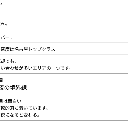
屋。
。
。
飲み。
ンバー。
店密度は名古屋トップクラス。
売却でも、
問い合わせが多いエリアの一つです。
目
夜の境界線
目は面白い。
比較的落ち着いています。
し夜になると変わる。