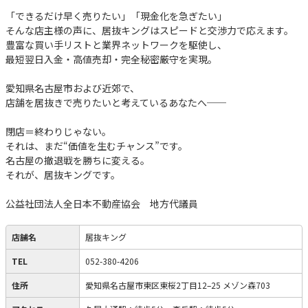
「できるだけ早く売りたい」「現金化を急ぎたい」
そんな店主様の声に、居抜キングはスピードと交渉力で応えます。
豊富な買い手リストと業界ネットワークを駆使し、
最短翌日入金・高値売却・完全秘密厳守を実現。
愛知県名古屋市および近郊で、
店舗を居抜きで売りたいと考えているあなたへ──
閉店＝終わりじゃない。
それは、まだ“価値を生むチャンス”です。
名古屋の撤退戦を勝ちに変える。
それが、居抜キングです。
公益社団法人全日本不動産協会 地方代議員
店舗名
居抜キング
TEL
052-380-4206
住所
愛知県名古屋市東区東桜2丁目12–25 メゾン森703