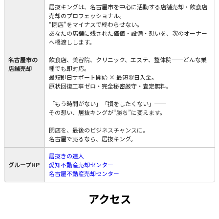
居抜キングは、名古屋市を中心に活動する店舗売却・飲食店
売却のプロフェッショナル。
“閉店”をマイナスで終わらせない。
あなたの店舗に残された価値・設備・想いを、次のオーナー
へ橋渡しします。
名古屋市の
飲食店、美容院、クリニック、エステ、整体院──どんな業
店舗売却
種でも即対応。
最短即日サポート開始 × 最短翌日入金。
原状回復工事ゼロ・完全秘密厳守・査定無料。
「もう時間がない」「損をしたくない」──
その想い、居抜キングが“勝ち”に変えます。
閉店を、最後のビジネスチャンスに。
名古屋で売るなら、居抜キング。
居抜きの達人
グループHP
愛知不動産売却センター
名古屋不動産売却センター
アクセス