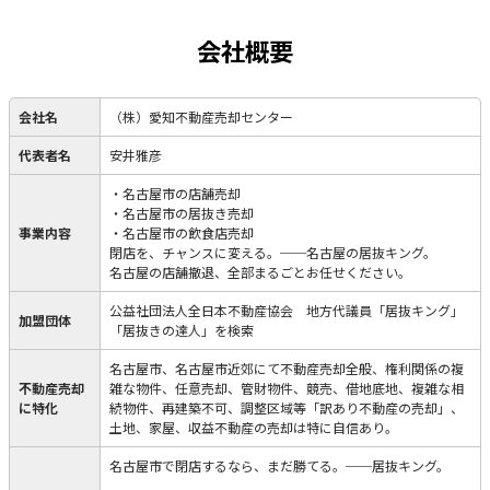
会社概要
会社名
（株）愛知不動産売却センター
代表者名
安井雅彦
・名古屋市の店舗売却
・名古屋市の居抜き売却
事業内容
・名古屋市の飲食店売却
閉店を、チャンスに変える。──名古屋の居抜キング。
名古屋の店舗撤退、全部まるごとお任せください。
公益社団法人全日本不動産協会 地方代議員「居抜キング」
加盟団体
「居抜きの達人」を検索
名古屋市、名古屋市近郊にて不動産売却全般、権利関係の複
不動産売却
雑な物件、任意売却、管財物件、競売、借地底地、複雑な相
に特化
続物件、再建築不可、調整区域等「訳あり不動産の売却」、
土地、家屋、収益不動産の売却は特に自信あり。
名古屋市で閉店するなら、まだ勝てる。──居抜キング。