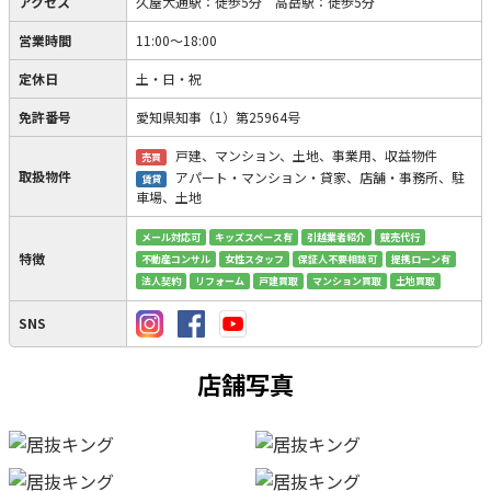
アクセス
久屋大通駅：徒歩5分 高岳駅：徒歩5分
営業時間
11:00〜18:00
定休日
土・日・祝
免許番号
愛知県知事（1）第25964号
戸建、マンション、土地、事業用、収益物件
売買
取扱物件
アパート・マンション・貸家、店舗・事務所、駐
賃貸
車場、土地
メール対応可
キッズスペース有
引越業者紹介
競売代行
特徴
不動産コンサル
女性スタッフ
保証人不要相談可
提携ローン有
法人契約
リフォーム
戸建買取
マンション買取
土地買取
SNS
店舗写真