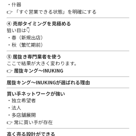
・什器
👉 「すぐ営業できる状態」を明確にする
④ 売却タイミングを見極める
狙い目は👇
・春（新規出店）
・秋（繁忙期前）
⑤ 居抜き専門業者を使う
ここで結果が大きく変わります。
👉
居抜キング～INUKING
居抜キング～INUKINGが選ばれる理由
買い手ネットワークが強い
・独立希望者
・法人
・多店舗展開
👉 常に買い手が存在
高く売る設計ができる