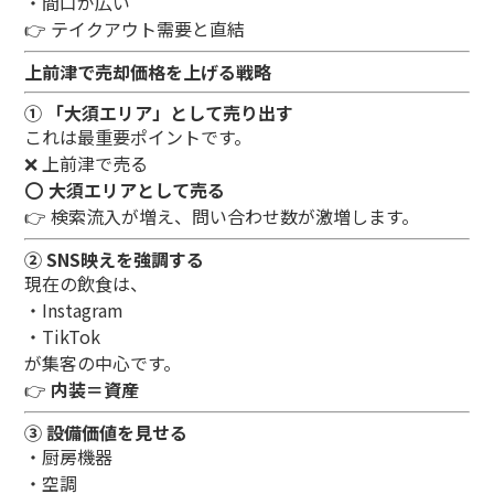
・間口が広い
👉 テイクアウト需要と直結
上前津で売却価格を上げる戦略
① 「大須エリア」として売り出す
これは最重要ポイントです。
❌ 上前津で売る
⭕
大須エリアとして売る
👉 検索流入が増え、問い合わせ数が激増します。
② SNS映えを強調する
現在の飲食は、
・Instagram
・TikTok
が集客の中心です。
👉
内装＝資産
③ 設備価値を見せる
・厨房機器
・空調