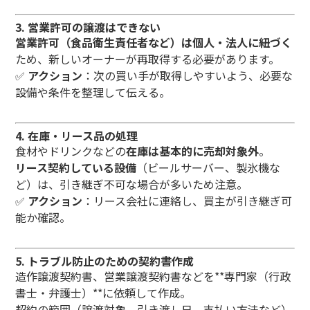
3.
営業許可の譲渡はできない
営業許可（食品衛生責任者など）は個人・法人に紐づく
ため、新しいオーナーが再取得する必要があります。
✅
アクション
：次の買い手が取得しやすいよう、必要な
設備や条件を整理して伝える。
4.
在庫・リース品の処理
食材やドリンクなどの
在庫は基本的に売却対象外
。
リース契約している設備
（ビールサーバー、製氷機な
ど）は、引き継ぎ不可な場合が多いため注意。
✅
アクション
：リース会社に連絡し、買主が引き継ぎ可
能か確認。
5.
トラブル防止のための契約書作成
造作譲渡契約書、営業譲渡契約書などを**専門家（行政
書士・弁護士）**に依頼して作成。
契約の範囲（譲渡対象、引き渡し日、支払い方法など）