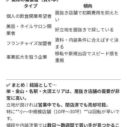
タイプ
傾向
居抜き店舗で初期費用を抑えた
個人の飲食開業希望者
い
美容・ネイルサロン開
好立地を居抜きで探している
業者
賃料・内装条件に合えばすぐ決
フランチャイズ加盟者
まる
移転や新規出店でスピード感を
事業拡大を狙う企業
重視
✅ まとめ：結論として…
栄・金山・名駅・大須エリアは、居抜き店舗の需要が非
常に高い。
立地が良ければ
営業中でも、閉店済でも売却可能
。
特に**小〜中規模店舗（10坪〜30坪）**は回転が早いで
す。
値段や内装次第では
数日〜数週間で買い手が見つかるこ