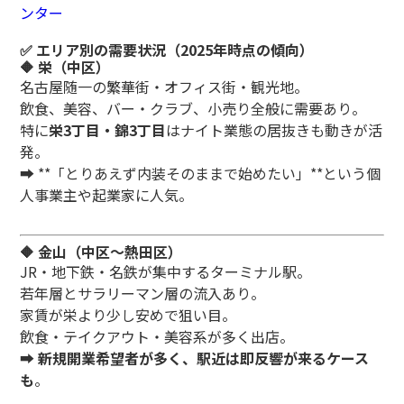
ンター
✅ エリア別の需要状況（2025年時点の傾向）
🔶 栄（中区）
名古屋随一の繁華街・オフィス街・観光地。
飲食、美容、バー・クラブ、小売り全般に需要あり。
特に
栄3丁目・錦3丁目
はナイト業態の居抜きも動きが活
発。
➡️ **「とりあえず内装そのままで始めたい」**という個
人事業主や起業家に人気。
🔶 金山（中区〜熱田区）
JR・地下鉄・名鉄が集中するターミナル駅。
若年層とサラリーマン層の流入あり。
家賃が栄より少し安めで狙い目。
飲食・テイクアウト・美容系が多く出店。
➡️
新規開業希望者が多く、駅近は即反響が来るケース
も
。