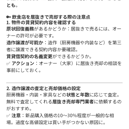
とも
。
🔑 飲食店を居抜きで売却する際の注意点
1.
物件の賃貸契約内容を確認する
原状回復義務
があるかどうか：居抜きで売るには、オー
ナーの許可が必要です。
造作譲渡が可能か
：造作（厨房機器や内装など）を第三
者に譲渡できる契約内容か要確認。
賃貸借契約の名義変更
ができるかどうか。
✅
アクション
：オーナー（大家）に居抜き売却の相談を
事前にしておく。
2.
造作譲渡の査定と売却価格の設定
厨房機器・内装・家具などの
状態と年数
に応じて査定。
無料で査定してくれる
居抜き売却専門業者
に依頼するの
がおすすめ。
✅
注意
：新品購入価格の10～30％程度が一般的な相
場。過度な高値設定は買い手がつかない原因に。