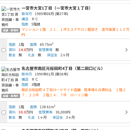
一宮市大宮1丁目（一宮市大宮１丁目）
築年月
1989年08月
(築37年)
構造
ＲＣ
階数
5階建
マンション１階 ２１．１坪エステサロン居抜き 造作譲渡１１０万
店舗・事務所
円
2
階数
1階
面積
69.75m
賃料
14.0
万円
管理費等
無
敷金
無
礼金
無
保証金
2ヶ月
名古屋市南区元桜田町4丁目（第二田口ビル）
築年月
1990年01月
(築36年)
構造
ＲＣ
階数
3階建
南区元桜田町４丁目ロードサイド店舗 駐車場６台賃料込 １階２
７．２３坪 ２階１４．７坪 ローソン隣…
店舗・事務所
2
階数
1階
面積
138.61m
賃料
30.0
万円
管理費等
30,000円
敷金
無
礼金
1ヶ月
保証金
3ヶ月