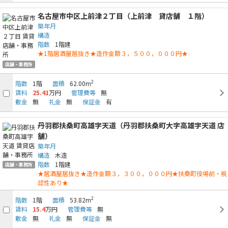
名古屋市中区上前津２丁目（上前津 貸店舗 １階）
築年月
構造
階数
1階建
★1階居酒屋居抜き★造作金額３，５００，０００円★
店舗・事務所
2
階数
1階
面積
62.00m
賃料
25.41
万円
管理費等
無
敷金
無
礼金
無
保証金
有
丹羽郡扶桑町高雄字天道（丹羽郡扶桑町大字高雄字天道 店
舗）
築年月
構造
木造
階数
1階建
店舗・事務所
★居酒屋居抜き★造作金額３，３００，０００円★扶桑町役場前・視
認性あり★
2
階数
1階
面積
53.82m
賃料
15.4
万円
管理費等
無
敷金
無
礼金
無
保証金
無