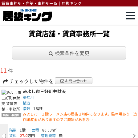
賃貸事務所・店舗・事務所一覧｜居抜キング
賃貸店舗・賃貸事務所一覧
検索条件を変更
11
件
チェックした物件を
お問い合わせ
みよし市三好町弁財天
築年月
構造
階数
1階建
みよし市 １階ラーメン店の居抜き物件になります。駐車場あり 造
店舗・事務所
作譲渡金がありますのでご興味がある方…
2
階数
1階
面積
80.53m
賃料
27.0
万円
管理費等
無