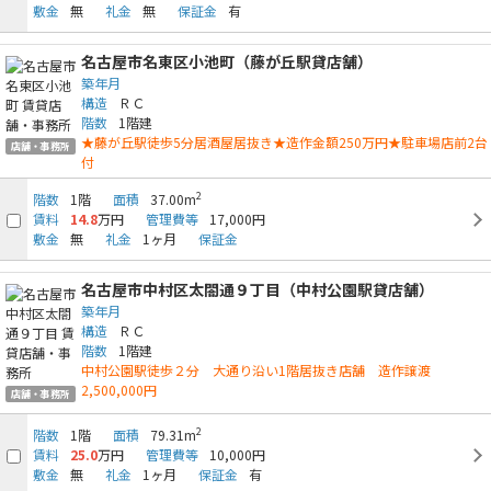
敷金
無
礼金
無
保証金
有
名古屋市名東区小池町（藤が丘駅貸店舗）
築年月
構造
ＲＣ
階数
1階建
★藤が丘駅徒歩5分居酒屋居抜き★造作金額250万円★駐車場店前2台
店舗・事務所
付
2
階数
1階
面積
37.00m
賃料
14.8
万円
管理費等
17,000円
敷金
無
礼金
1ヶ月
保証金
名古屋市中村区太閤通９丁目（中村公園駅貸店舗）
築年月
構造
ＲＣ
階数
1階建
中村公園駅徒歩２分 大通り沿い1階居抜き店舗 造作譲渡
2,500,000円
店舗・事務所
2
階数
1階
面積
79.31m
賃料
25.0
万円
管理費等
10,000円
敷金
無
礼金
1ヶ月
保証金
有