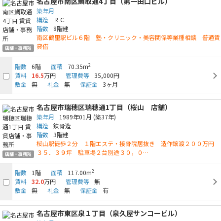
名古屋市南区鯛取通4丁目（第一田口ビル）
築年月
構造
ＲＣ
階数
8階建
南区鶴里駅ビル６階 塾・クリニック・美容関係等業種相談 普通賃
貸借
店舗・事務所
2
階数
6階
面積
70.35m
賃料
16.5
万円
管理費等
35,000円
敷金
無
礼金
無
保証金
3ヶ月
名古屋市瑞穂区瑞穂通1丁目（桜山 店舗）
築年月
1989年01月
(築37年)
構造
鉄骨造
階数
3階建
桜山駅徒歩２分 １階エステ・接骨院居抜き 造作譲渡２００万円
３５．３９坪 駐車場２台別途３０，０…
店舗・事務所
2
階数
1階
面積
117.00m
賃料
32.0
万円
管理費等
無
敷金
無
礼金
無
保証金
有
名古屋市東区泉１丁目（泉久屋サンコービル）