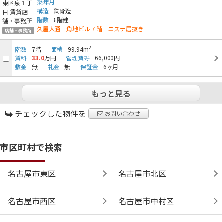
築年月
構造
鉄骨造
階数
8階建
久屋大通 角地ビル７階 エステ居抜き
店舗・事務所
2
階数
7階
面積
99.94m
賃料
33.0
万円
管理費等
66,000円
敷金
無
礼金
無
保証金
6ヶ月
もっと見る
チェックした物件を
お問い合わせ
市区町村で検索
名古屋市東区
名古屋市北区
名古屋市西区
名古屋市中村区