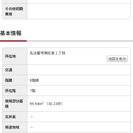
その他初期
費用
基本情報
名古屋市東区泉１丁目
所在地
地図を表示
交通
階建
8階建
所在階
7階
使用部分面
2
99.94m
（30.23坪）
積
天井高
－
用途地域
－