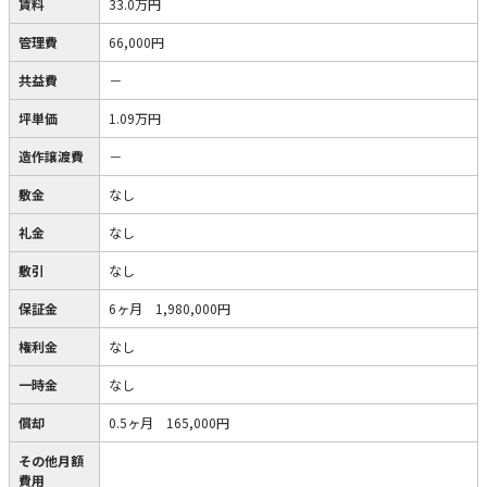
賃料
33.0万円
管理費
66,000円
共益費
－
坪単価
1.09万円
造作譲渡費
－
敷金
なし
礼金
なし
敷引
なし
保証金
6ヶ月 1,980,000円
権利金
なし
一時金
なし
償却
0.5ヶ月 165,000円
その他月額
費用