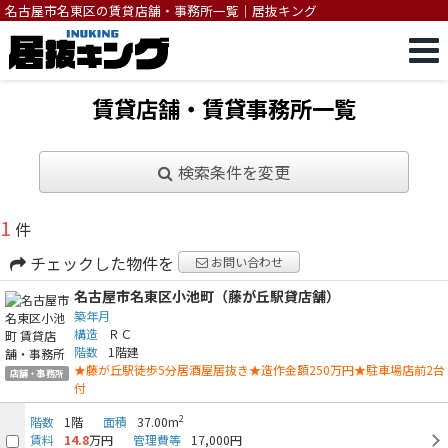
名古屋市名東区の賃貸店舗・事務所一覧｜居抜キング
賃貸店舗・賃貸事務所一覧
検索条件を変更
1
件
チェックした物件を
お問い合わせ
名古屋市名東区小池町（藤が丘駅貸店舗）
築年月
構造
ＲＣ
階数
1階建
★藤が丘駅徒歩5分居酒屋居抜き★造作金額250万円★駐車場店前2台
店舗・事務所
付
2
階数
1階
面積
37.00m
賃料
14.8
万円
管理費等
17,000円