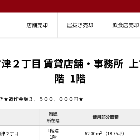
店舗売却
居抜き売却
飲食店売却
津２丁目 賃貸店舗・事務所
上
階
1階
き★造作金額３，５００，０００円★
階建
使用部分面積
所在階
1階建
2
前津２丁目
62.00m
（18.75坪）
1階