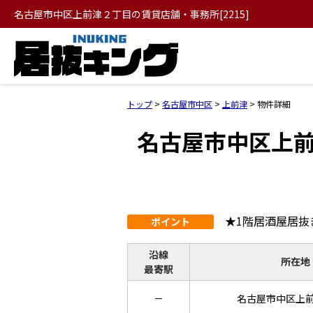
名古屋市中区上前津２丁目の賃貸店舗・事務所[2215]
トップ
>
名古屋市中区
>
上前津
>
物件詳細
名古屋市中区上前
★1階居酒屋居抜
ポイント
沿線
所在地
最寄駅
－
名古屋市中区上