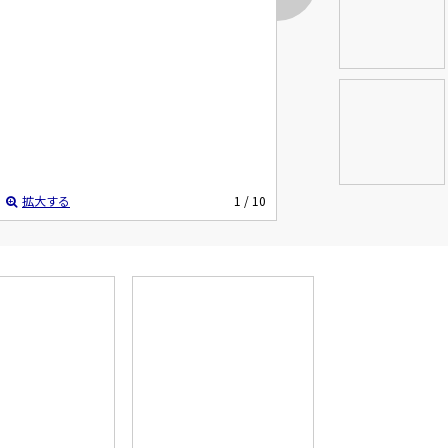
拡大する
1
/ 10