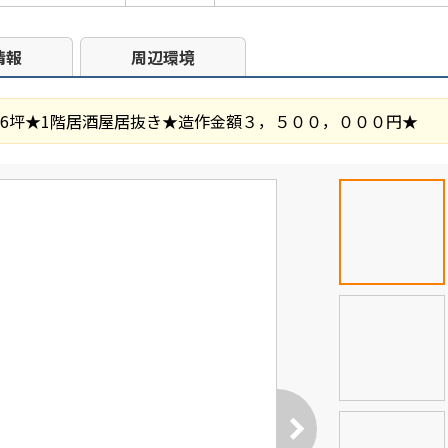
情報
周辺環境
76坪★1階居酒屋居抜き★造作金額３，５００，０００円★