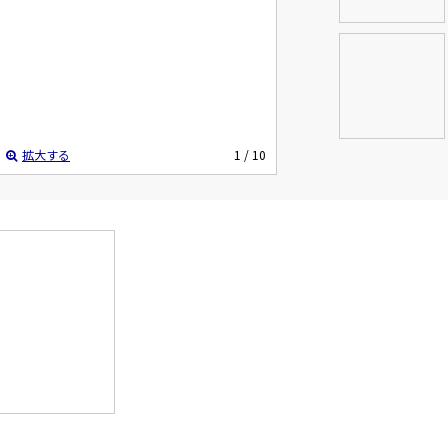
拡大する
1
/ 10