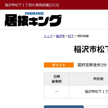
稲沢市松下１丁目の賃貸店舗[2213]
トップ
>
稲沢市
>
松下
>
物件詳細
稲沢市松
国府宮駅徒歩2分
ポイント
沿線
所在地
最寄駅
－
稲沢市松下１