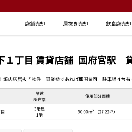
店舗売却
居抜き売却
飲食店売却
下１丁目 賃貸店舗
国府宮駅 
！焼肉店居抜き物件 同業態であれば即開業可 駐車場４台有
階建
使用部分面積
所在階
3階建
2
丁目
90.00m
（27.22坪）
1階