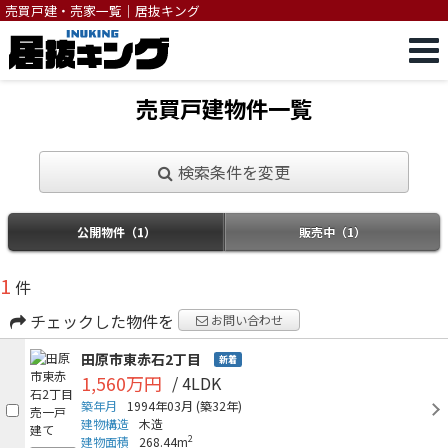
売買戸建・売家一覧｜居抜キング
売買戸建物件一覧
検索条件を変更
公開物件（1）
販売中（1）
1
件
チェックした物件を
お問い合わせ
田原市東赤石2丁目
新着
1,560万円
/ 4LDK
築年月
1994年03月
(築32年)
建物構造
木造
2
建物面積
268.44m